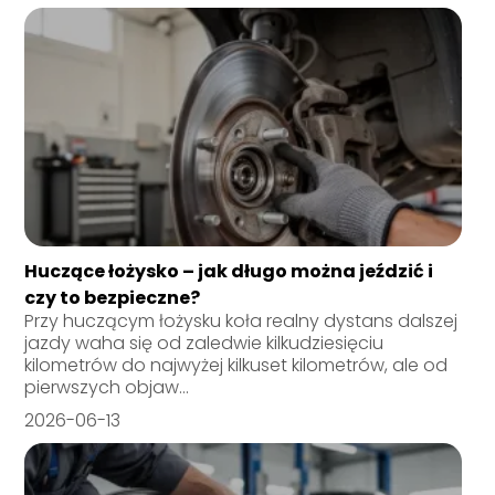
Huczące łożysko – jak długo można jeździć i
czy to bezpieczne?
Przy huczącym łożysku koła realny dystans dalszej
jazdy waha się od zaledwie kilkudziesięciu
kilometrów do najwyżej kilkuset kilometrów, ale od
pierwszych objaw...
2026-06-13