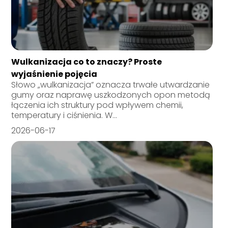
Wulkanizacja co to znaczy? Proste
wyjaśnienie pojęcia
Słowo „wulkanizacja” oznacza trwałe utwardzanie
gumy oraz naprawę uszkodzonych opon metodą
łączenia ich struktury pod wpływem chemii,
temperatury i ciśnienia. W...
2026-06-17