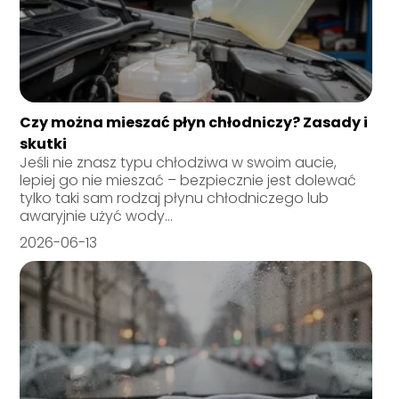
Czy można mieszać płyn chłodniczy? Zasady i
skutki
Jeśli nie znasz typu chłodziwa w swoim aucie,
lepiej go nie mieszać – bezpiecznie jest dolewać
tylko taki sam rodzaj płynu chłodniczego lub
awaryjnie użyć wody...
2026-06-13