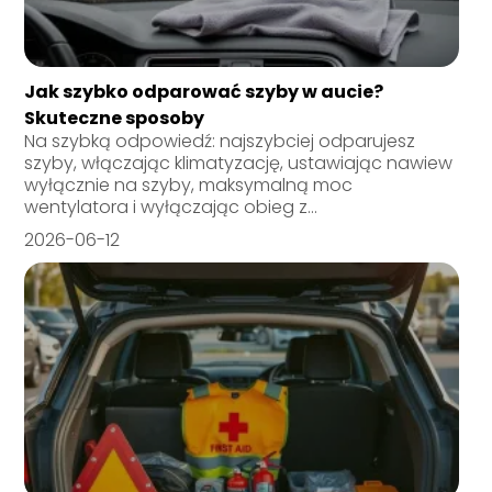
Jak szybko odparować szyby w aucie?
Skuteczne sposoby
Na szybką odpowiedź: najszybciej odparujesz
szyby, włączając klimatyzację, ustawiając nawiew
wyłącznie na szyby, maksymalną moc
wentylatora i wyłączając obieg z...
2026-06-12