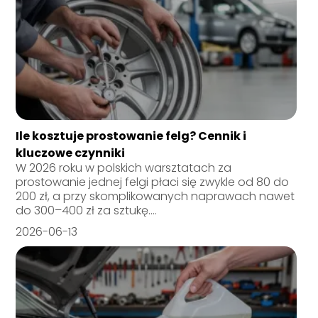
Ile kosztuje prostowanie felg? Cennik i
kluczowe czynniki
W 2026 roku w polskich warsztatach za
prostowanie jednej felgi płaci się zwykle od 80 do
200 zł, a przy skomplikowanych naprawach nawet
do 300–400 zł za sztukę....
2026-06-13