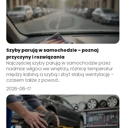
Szyby parują w samochodzie – poznaj
przyczyny i rozwiązania
Najczęściej szyby parują w samochodzie przez
nadmiar wilgoci we wnętrzu, różnicę temperatur
między kabiną a szybą i zbyt słabą wentylację –
czasem także z powod...
2026-06-17