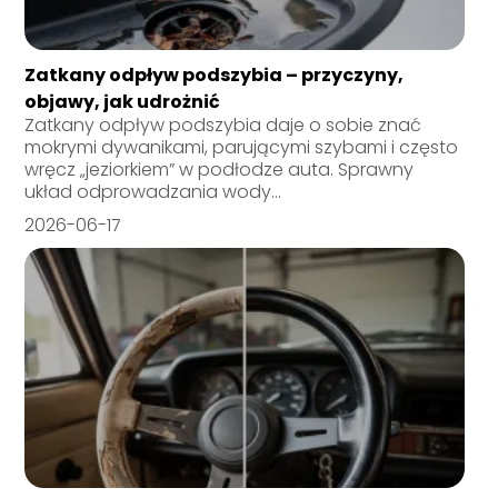
Zatkany odpływ podszybia – przyczyny,
objawy, jak udrożnić
Zatkany odpływ podszybia daje o sobie znać
mokrymi dywanikami, parującymi szybami i często
wręcz „jeziorkiem” w podłodze auta. Sprawny
układ odprowadzania wody...
2026-06-17