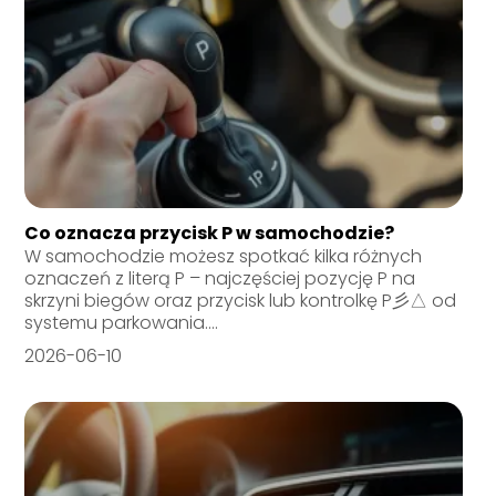
Co oznacza przycisk P w samochodzie?
W samochodzie możesz spotkać kilka różnych
oznaczeń z literą P – najczęściej pozycję P na
skrzyni biegów oraz przycisk lub kontrolkę P彡△ od
systemu parkowania....
2026-06-10