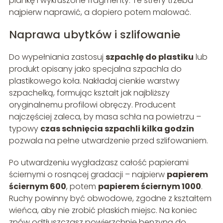
piankę i wykruszone fragmenty. Te strefy trzeba
najpierw naprawić, a dopiero potem malować.
Naprawa ubytków i szlifowanie
Do wypełniania zastosuj
szpachlę do plastiku
lub
produkt opisany jako specjalna szpachla do
plastikowego koła. Nakładaj cienkie warstwy
szpachelką, formując kształt jak najbliższy
oryginalnemu profilowi obręczy. Producent
najczęściej zaleca, by masa schła na powietrzu –
typowy
czas schnięcia szpachli kilka godzin
pozwala na pełne utwardzenie przed szlifowaniem.
Po utwardzeniu wygładzasz całość papierami
ściernymi o rosnącej gradacji – najpierw
papierem
ściernym 600
, potem
papierem ściernym 1000
.
Ruchy powinny być obwodowe, zgodne z kształtem
wieńca, aby nie zrobić płaskich miejsc. Na koniec
znów odtłuszczasz powierzchnię benzyną do