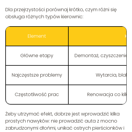
Dla przejrzystości porównaj krótko, czym różni się
obsługa różnych typów kierownic:
Element
Ki
Główne etapy
Demontaż, czyszczenie, m
Najczęstsze problemy
Wytarcia, blakni
Częstotliwość prac
Renowacja co kilka 
Żeby utrzymać efekt, dobrze jest wprowadzić kilka
prostych nawyków: nie prowadzić auta z mocno
zabrudzonymi dłońmi, unikać ostrych pierścionków i