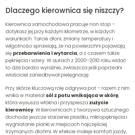
Dlaczego kierownica się niszczy?
Kierownica samochodowa pracuje non stop –
dotykasz jej przy każdym kilometrze, w każdych
warunkach. Tarcie dłoni, zmiany temperatury i
wilgotności sprawiają, że na powierzchni pojawiają
się
przebarwienia i wytarcia
, a z czasem także
pęknięcia i wżery. W autach z 2000–2010 roku widać
to dziś bardzo wyraźnie, zwłaszcza jeśli poprzedni
właściciel zaniedbywał pielęgnację.
Przy skórze kluczową rolę odgrywa pot – razem z nim
wnika w materiał
sól z potu wnikająca w skórę
,
która wysusza włókna i przyspiesza
zużycie
kierownicy
. W kierownicach z tworzywa sztucznego
dochodzi jeszcze starzenie plastiku, mikropęknięcia i
wygniatanie pianki w miejscach najczęściej
trzymanych dłońmi. W efekcie maleje komfort jazdy,