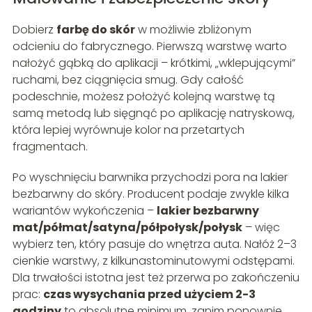
Dobierz
farbę do skór
w możliwie zbliżonym
odcieniu do fabrycznego. Pierwszą warstwę warto
nałożyć gąbką do aplikacji – krótkimi, „wklepującymi”
ruchami, bez ciągnięcia smug. Gdy całość
podeschnie, możesz położyć kolejną warstwę tą
samą metodą lub sięgnąć po aplikację natryskową,
która lepiej wyrównuje kolor na przetartych
fragmentach.
Po wyschnięciu barwnika przychodzi pora na lakier
bezbarwny do skóry. Producent podaje zwykle kilka
wariantów wykończenia –
lakier bezbarwny
mat/półmat/satyna/półpołysk/połysk
– więc
wybierz ten, który pasuje do wnętrza auta. Nałóż 2–3
cienkie warstwy, z kilkunastominutowymi odstępami.
Dla trwałości istotna jest też przerwa po zakończeniu
prac:
czas wysychania przed użyciem 2-3
godziny
to absolutne minimum, zanim ponownie