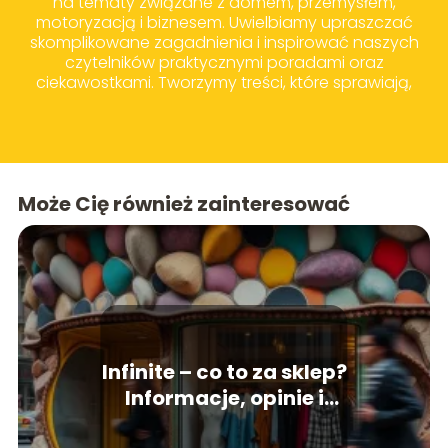
na tematy związane z domem, przemysłem,
motoryzacją i biznesem. Uwielbiamy upraszczać
skomplikowane zagadnienia i inspirować naszych
czytelników praktycznymi poradami oraz
ciekawostkami. Tworzymy treści, które sprawiają,
że codzienne wybory zakupowe i życiowe stają
się prostsze i bardziej świadome.
Może Cię również zainteresować
Infinite – co to za sklep?
Informacje, opinie i
asortyment