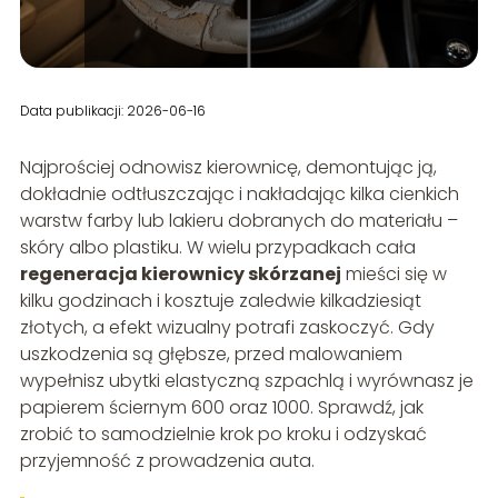
Data publikacji: 2026-06-16
Najprościej odnowisz kierownicę, demontując ją,
dokładnie odtłuszczając i nakładając kilka cienkich
warstw farby lub lakieru dobranych do materiału –
skóry albo plastiku. W wielu przypadkach cała
regeneracja kierownicy skórzanej
mieści się w
kilku godzinach i kosztuje zaledwie kilkadziesiąt
złotych, a efekt wizualny potrafi zaskoczyć. Gdy
uszkodzenia są głębsze, przed malowaniem
wypełnisz ubytki elastyczną szpachlą i wyrównasz je
papierem ściernym 600 oraz 1000. Sprawdź, jak
zrobić to samodzielnie krok po kroku i odzyskać
przyjemność z prowadzenia auta.