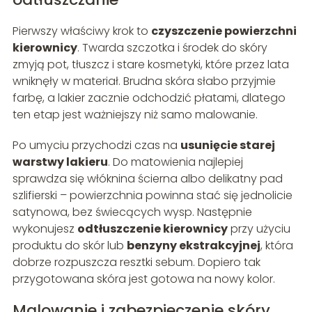
Pierwszy właściwy krok to
czyszczenie powierzchni
kierownicy
. Twarda szczotka i środek do skóry
zmyją pot, tłuszcz i stare kosmetyki, które przez lata
wniknęły w materiał. Brudna skóra słabo przyjmie
farbę, a lakier zacznie odchodzić płatami, dlatego
ten etap jest ważniejszy niż samo malowanie.
Po umyciu przychodzi czas na
usunięcie starej
warstwy lakieru
. Do matowienia najlepiej
sprawdza się włóknina ścierna albo delikatny pad
szlifierski – powierzchnia powinna stać się jednolicie
satynowa, bez świecących wysp. Następnie
wykonujesz
odtłuszczenie kierownicy
przy użyciu
produktu do skór lub
benzyny ekstrakcyjnej
, która
dobrze rozpuszcza resztki sebum. Dopiero tak
przygotowana skóra jest gotowa na nowy kolor.
Malowanie i zabezpieczenie skóry