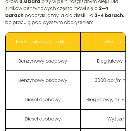
około
0,8 bara
przy w pełni rozgrzanym oleju. Dla
silników benzynowych często mówi się o
2–4
barach
podczas jazdy, a dla diesli – o
3–4 barach
,
bo pracują pod wyższym obciążeniem.
Rodzaj silnika / przykład
Warunki po
Benzynowy osobowy
Bieg jałowy, ol
Benzynowy osobowy
3000 obr/min, o
Diesel osobowy
Bieg jałowy, ok. 80
Diesel osobowy
Wyższe ob