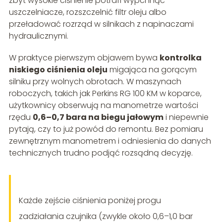
zbyt wysokie ciśnienie potrafi wypchnąć
uszczelniacze, rozszczelnić filtr oleju albo
przeładować rozrząd w silnikach z napinaczami
hydraulicznymi.
W praktyce pierwszym objawem bywa
kontrolka
niskiego ciśnienia oleju
migająca na gorącym
silniku przy wolnych obrotach. W maszynach
roboczych, takich jak Perkins RG 100 KM w koparce,
użytkownicy obserwują na manometrze wartości
rzędu
0,6–0,7 bara na biegu jałowym
i niepewnie
pytają, czy to już powód do remontu. Bez pomiaru
zewnętrznym manometrem i odniesienia do danych
technicznych trudno podjąć rozsądną decyzję.
Każde zejście ciśnienia poniżej progu
zadziałania czujnika (zwykle około 0,6–1,0 bar