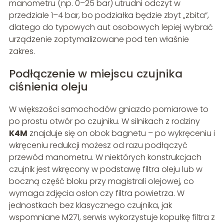
manometru (np. 0–25 bar) utrudni odczyt w
przedziale 1–4 bar, bo podziałka będzie zbyt „zbita”,
dlatego do typowych aut osobowych lepiej wybrać
urządzenie zoptymalizowane pod ten właśnie
zakres.
Podłączenie w miejscu czujnika
ciśnienia oleju
W większości samochodów gniazdo pomiarowe to
po prostu otwór po czujniku. W silnikach z rodziny
K4M
znajduje się on obok bagnetu – po wykręceniu i
wkręceniu redukcji możesz od razu podłączyć
przewód manometru. W niektórych konstrukcjach
czujnik jest wkręcony w podstawę filtra oleju lub w
boczną część bloku przy magistrali olejowej, co
wymaga zdjęcia osłon czy filtra powietrza. W
jednostkach bez klasycznego czujnika, jak
wspomniane M271, serwis wykorzystuje kopułkę filtra z