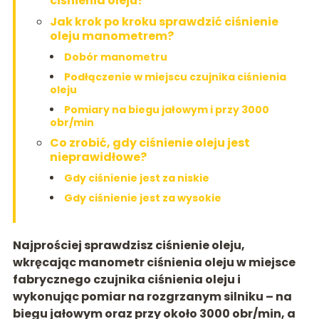
ciśnienia oleju?
Jak krok po kroku sprawdzić ciśnienie
oleju manometrem?
Dobór manometru
Podłączenie w miejscu czujnika ciśnienia
oleju
Pomiary na biegu jałowym i przy 3000
obr/min
Co zrobić, gdy ciśnienie oleju jest
nieprawidłowe?
Gdy ciśnienie jest za niskie
Gdy ciśnienie jest za wysokie
Najprościej sprawdzisz ciśnienie oleju,
wkręcając
manometr ciśnienia oleju
w miejsce
fabrycznego
czujnika ciśnienia oleju
i
wykonując pomiar na rozgrzanym silniku – na
biegu jałowym oraz przy około
3000 obr/min
, a