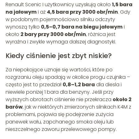
Renault Scenic I użytkownicy uzyskują około
1,5 bara
na jałowym
i aż
4,5 bara przy 3000 obr/min
. Gdy
w podobnym pojemnościowo silniku odczyty
wynoszą tylko
0,5–0,7 bara na biegu jałowym
i
około
2 bary przy 3000 obr/min
, różnica jest
wyraźna i zwykle wymaga dalszej diagnostyki.
Kiedy ciśnienie jest zbyt niskie?
Za niepokojące uznaje się wartości, które po
rozgrzaniu oleju spadają w okolice progu czujnika –
często jest to przedział
0,8–1,2 bara
dla diesla i
niewiele poniżej 1 bara dla benzyny. Jeśli przy
wyższych obrotach ciśnienie nie przekracza
około 2
barów
, jak w niektórych zmierzonych silnikach K4M z
problemami, pojawia się podejrzenie zużycia
panewek wału, zapchanego smoka oleju lub
nieszczelnego zaworu przelewowego pompy.