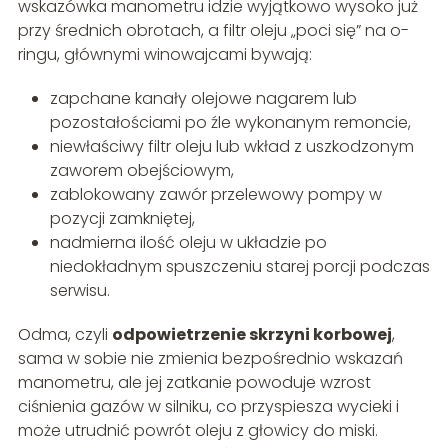
wskazówka manometru idzie wyjątkowo wysoko już
przy średnich obrotach, a filtr oleju „poci się” na o-
ringu, głównymi winowajcami bywają:
zapchane kanały olejowe nagarem lub
pozostałościami po źle wykonanym remoncie,
niewłaściwy filtr oleju lub wkład z uszkodzonym
zaworem obejściowym,
zablokowany zawór przelewowy pompy w
pozycji zamkniętej,
nadmierna ilość oleju w układzie po
niedokładnym spuszczeniu starej porcji podczas
serwisu.
Odma, czyli
odpowietrzenie skrzyni korbowej
,
sama w sobie nie zmienia bezpośrednio wskazań
manometru, ale jej zatkanie powoduje wzrost
ciśnienia gazów w silniku, co przyspiesza wycieki i
może utrudnić powrót oleju z głowicy do miski.