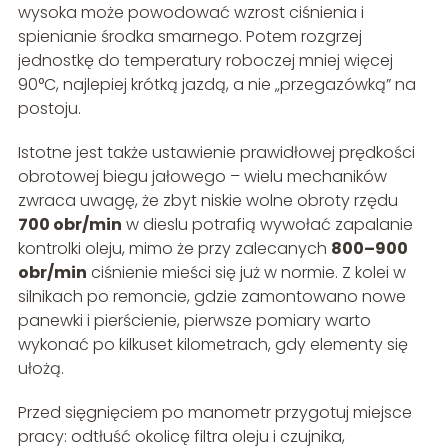
wysoka może powodować wzrost ciśnienia i
spienianie środka smarnego. Potem rozgrzej
jednostkę do temperatury roboczej mniej więcej
90°C, najlepiej krótką jazdą, a nie „przegazówką” na
postoju.
Istotne jest także ustawienie prawidłowej prędkości
obrotowej biegu jałowego – wielu mechaników
zwraca uwagę, że zbyt niskie wolne obroty rzędu
700 obr/min
w dieslu potrafią wywołać zapalanie
kontrolki oleju, mimo że przy zalecanych
800–900
obr/min
ciśnienie mieści się już w normie. Z kolei w
silnikach po remoncie, gdzie zamontowano nowe
panewki i pierścienie, pierwsze pomiary warto
wykonać po kilkuset kilometrach, gdy elementy się
ułożą.
Przed sięgnięciem po manometr przygotuj miejsce
pracy: odtłuść okolicę filtra oleju i czujnika,