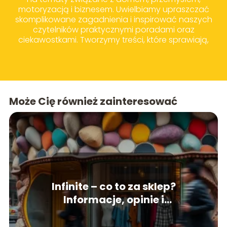
motoryzacją i biznesem. Uwielbiamy upraszczać
skomplikowane zagadnienia i inspirować naszych
czytelników praktycznymi poradami oraz
ciekawostkami. Tworzymy treści, które sprawiają,
że codzienne wybory zakupowe i życiowe stają
się prostsze i bardziej świadome.
Może Cię również zainteresować
Infinite – co to za sklep?
Informacje, opinie i
asortyment