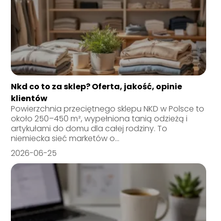
Nkd co to za sklep? Oferta, jakość, opinie
klientów
Powierzchnia przeciętnego sklepu NKD w Polsce to
około 250–450 m², wypełniona tanią odzieżą i
artykułami do domu dla całej rodziny. To
niemiecka sieć marketów o...
2026-06-25