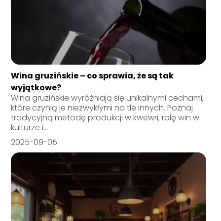
Wina gruzińskie – co sprawia, że są tak
wyjątkowe?
Wina gruzińskie wyróżniają się unikalnymi cechami,
które czynią je niezwykłymi na tle innych. Poznaj
tradycyjną metodę produkcji w kwewri, rolę win w
kulturze i...
2025-09-05