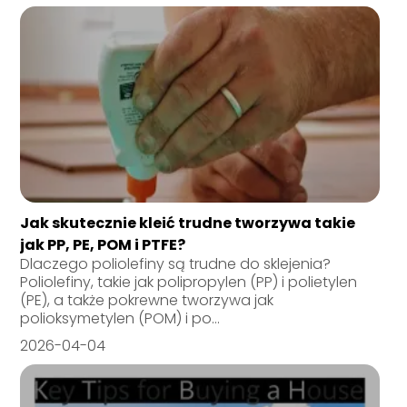
Jak skutecznie kleić trudne tworzywa takie
jak PP, PE, POM i PTFE?
Dlaczego poliolefiny są trudne do sklejenia?
Poliolefiny, takie jak polipropylen (PP) i polietylen
(PE), a także pokrewne tworzywa jak
polioksymetylen (POM) i po...
2026-04-04