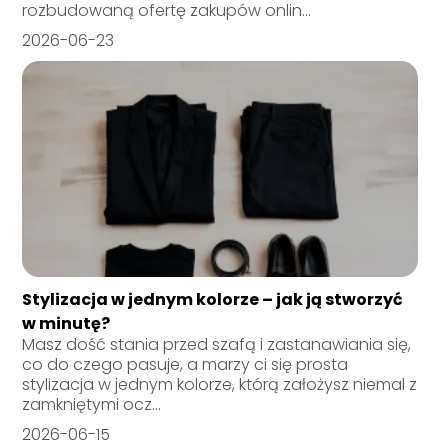
rozbudowaną ofertę zakupów onlin...
2026-06-23
Stylizacja w jednym kolorze – jak ją stworzyć
w minutę?
Masz dość stania przed szafą i zastanawiania się,
co do czego pasuje, a marzy ci się prosta
stylizacja w jednym kolorze, którą założysz niemal z
zamkniętymi ocz...
2026-06-15