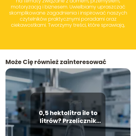
na tematy związane z domem, przemysłem,
motoryzacją i biznesem. Uwielbiamy upraszczać
skomplikowane zagadnienia i inspirować naszych
czytelników praktycznymi poradami oraz
ciekawostkami. Tworzymy treści, które sprawiają,
że codzienne wybory zakupowe i życiowe stają
się prostsze i bardziej świadome.
Może Cię również zainteresować
0,5 hektolitra ile to
litrów? Przelicznik
jednostek objętości