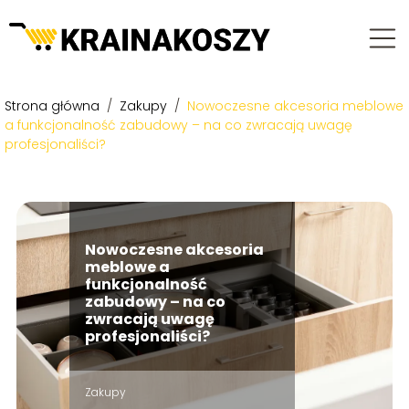
Strona główna
/
Zakupy
/
Nowoczesne akcesoria meblowe
a funkcjonalność zabudowy – na co zwracają uwagę
profesjonaliści?
Nowoczesne akcesoria
meblowe a
funkcjonalność
zabudowy – na co
zwracają uwagę
profesjonaliści?
Zakupy