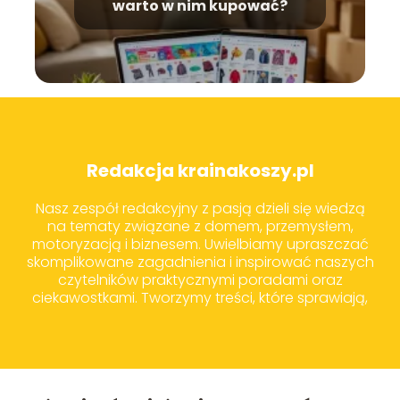
warto w nim kupować?
Redakcja krainakoszy.pl
Nasz zespół redakcyjny z pasją dzieli się wiedzą
na tematy związane z domem, przemysłem,
motoryzacją i biznesem. Uwielbiamy upraszczać
skomplikowane zagadnienia i inspirować naszych
czytelników praktycznymi poradami oraz
ciekawostkami. Tworzymy treści, które sprawiają,
że codzienne wybory zakupowe i życiowe stają
się prostsze i bardziej świadome.