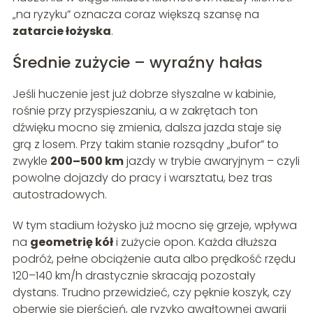
„na ryzyku” oznacza coraz większą szansę na
zatarcie łożyska
.
Średnie zużycie – wyraźny hałas
Jeśli huczenie jest już dobrze słyszalne w kabinie,
rośnie przy przyspieszaniu, a w zakrętach ton
dźwięku mocno się zmienia, dalsza jazda staje się
grą z losem. Przy takim stanie rozsądny „bufor” to
zwykle
200–500 km
jazdy w trybie awaryjnym – czyli
powolne dojazdy do pracy i warsztatu, bez tras
autostradowych.
W tym stadium łożysko już mocno się grzeje, wpływa
na
geometrię kół
i zużycie opon. Każda dłuższa
podróż, pełne obciążenie auta albo prędkość rzędu
120–140 km/h drastycznie skracają pozostały
dystans. Trudno przewidzieć, czy pęknie koszyk, czy
oberwie się pierścień, ale ryzyko gwałtownej awarii