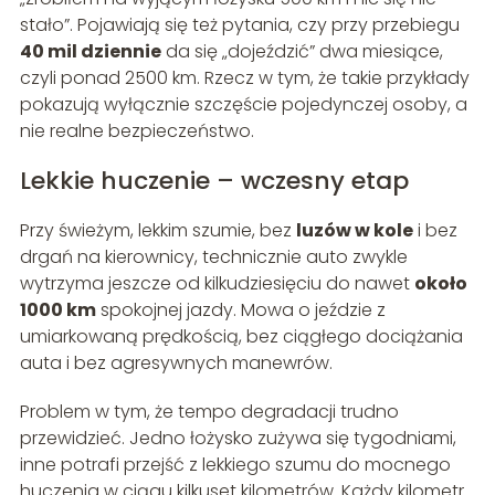
stało”. Pojawiają się też pytania, czy przy przebiegu
40 mil dziennie
da się „dojeździć” dwa miesiące,
czyli ponad 2500 km. Rzecz w tym, że takie przykłady
pokazują wyłącznie szczęście pojedynczej osoby, a
nie realne bezpieczeństwo.
Lekkie huczenie – wczesny etap
Przy świeżym, lekkim szumie, bez
luzów w kole
i bez
drgań na kierownicy, technicznie auto zwykle
wytrzyma jeszcze od kilkudziesięciu do nawet
około
1000 km
spokojnej jazdy. Mowa o jeździe z
umiarkowaną prędkością, bez ciągłego dociążania
auta i bez agresywnych manewrów.
Problem w tym, że tempo degradacji trudno
przewidzieć. Jedno łożysko zużywa się tygodniami,
inne potrafi przejść z lekkiego szumu do mocnego
huczenia w ciągu kilkuset kilometrów. Każdy kilometr