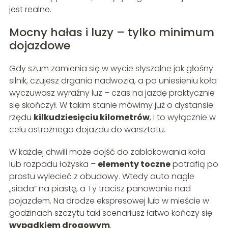
jest realne.
Mocny hałas i luzy – tylko minimum
dojazdowe
Gdy szum zamienia się w wycie słyszalne jak głośny
silnik, czujesz drgania nadwozia, a po uniesieniu koła
wyczuwasz wyraźny luz – czas na jazdę praktycznie
się skończył. W takim stanie mówimy już o dystansie
rzędu
kilkudziesięciu kilometrów
, i to wyłącznie w
celu ostrożnego dojazdu do warsztatu.
W każdej chwili może dojść do zablokowania koła
lub rozpadu łożyska –
elementy toczne
potrafią po
prostu wylecieć z obudowy. Wtedy auto nagle
„siada” na piastę, a Ty tracisz panowanie nad
pojazdem. Na drodze ekspresowej lub w mieście w
godzinach szczytu taki scenariusz łatwo kończy się
wypadkiem drogowym
.