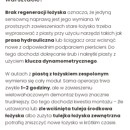
Brak regeneracji łożyska
oznacza, że jedyną
sensowną naprawą jest jego wymiana. W
prostszych zawieszeniach stare łożysko trzeba
wyprasować z piasty przy użyciu narzędzi takich jak
prasa hydrauliczna
lub ściągacz oraz wcisnąć
nowe z odpowiednim podparciem pierścieni. Do
tego dochodzi dokręcanie śrub i nakrętki piasty z
użyciem
klucza dynamometrycznego
.
W autach z
piastą z łożyskiem zespolonym
wymienia się cały moduł. Sama operacja trwa
zwykle
1–2 godziny
, ale w zawieszeniu
wielowahaczowym demontaż bywa znacznie
trudniejszy. Do tego dochodzi kwestia montażu – źle
ustawiona lub
zle wciśnięta tuleja środkowa
łożyska
albo zużyta
tulejka łożyska zewnętrzna
potrafią zniszczyć nowe łożysko w krótkim czasie.