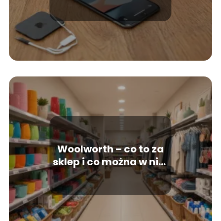
Kluczowe różnice
wyjaśnione
Woolworth – co to za
sklep i co można w nim
kupić?