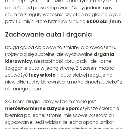
mocniej łożysko jest uszkodzone, tym krótszy czas
dzieli Cię od poważnej awarii. Cichy, jednostajny
szum to z reguły wcześniejszy etap niż głośne wycie
przy 50 mil/h, które brzmi jak silnik na
5000 obr./min
.
Zachowanie auta i drgania
Druga grupa objawów to zmiany w prowadzeniu.
Pojawiają się subtelne, ale wyczuwalne
drgania
kierownicy
, niestabilność toru jazdy i delikatne
ściąganie auta w jedną stronę. Z czasem można
zauważyć
luzy w kole
– auto słabiej reaguje na
niewielkie ruchy kierownicą, a na koleinach „ucieka” z
obranego pasa.
Skutkiem długiej jazdy w takim stanie jest
nierównomierne zużycie opon
: szybsze ścieranie
bieżnika po jednej stronie, miejscowe przetarcia i
ząbkowanie. Jeśli widzisz, że jedna opona „znika”