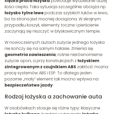
ciężka praca łożyska
powoduje wydzielanie dużej
ilości ciepła. Taka sytuacja szczególnie obciąża np.
łożysko tylne lewe
podczas szybkich łuków w lewo,
bo ta strona jest mocniej dociążona. W skrajnym
przypadku koszyk, elementy toczne i pierścienie
zaczynają się niszczyć w błyskawicznym tempie.
W nowoczesnych autach zużycie jednego łożyska
nie kończy się na samym hałasie. Zmienia się
geometria zawieszenia
, rośnie nierównomierne
zużycie opon, a przy konstrukcjach z
łożyskiem
zintegrowanym z czujnikiem ABS
zakłócić można
pracę systemów ABS i ESP. To dlatego jeden
pozornie „mały” element tak mocno wpływa na
bezpieczeństwo jazdy
.
Rodzaj łożyska a zachowanie auta
W osobówkach stosuje się różne typy: klasyczne