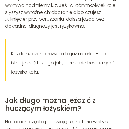
wykrywa nadmierny luz. Jeśli w którymkolwiek kole
słyszysz wyraźne chrobotanie albo czujesz
„kliknięcie” przy poruszaniu, dalsza jazda bez
dokładnej diagnozy jest ryzykowna.
Każde huczenie łożyska to już usterka – nie
istnieje coś takiego jak „normalnie hałasujące”
łożysko koła.
Jak długo można jeździć z
huczącym łożyskiem?
Na forach często pojawiają się historie w stylu
„zrobiłem na wyjącym łożysku 500 km i nic się nie