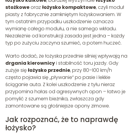
łożysko kulkowe
, bardziej wytrzymałe
łożysko
stożkowe
oraz
łożysko kompaktowe
, czyli moduł
piasty z fabrycznie zamkniętym łożyskowaniem. W
tym ostatnim przypadku uszkodzenie oznacza
wymianę całego modułu, a nie samego wkładu.
Niezależnie od konstrukcji zasada jest jedna – każdy
typ po zużyciu zaczyna szumieć, a potem huczeć.
Warto dodać, że łożyska przednie silniej wpływają na
drgania kierownicy
i stabilność toru jazdy. Gdy
zużyje się
łożysko przednie
, przy 80–100 km/h
często pojawia się „pływanie” po pasie i lekkie
ściąganie auta. Z kolei uszkodzenie z tyłu nieraz
przypomina hałas od agresywnych opon – łatwo je
pomylić z szumem bieżnika, zwłaszcza gdy
zamontowane są głośniejsze opony zimowe.
Jak rozpoznać, że to naprawdę
łożysko?