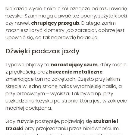
Nie każde wycie z okolic kół oznacza od razu awarię
łożyska. Szum mogą dawać też opony, zużyte klocki
czy nawet
chrupiący przegub
. Dlatego zanim
zaczniesz liczyć kilometry „do zatarcia”, dobrze jest
upewnić się, co tak naprawdę hałasuje.
Dźwięki podczas jazdy
Typowe objawy to
narastający szum
, który rośnie
z prędkością, oraz
buczenie metaliczne
zmieniające ton na zakrętach. Często przy lekkim
skręcie w jedną stronę hałas wyraźnie się nasila, a
przy przeciwnym – wycisza. Tak bywa np. przy
uszkodzeniu łożyska po stronie, która jest w zakręcie
mocniej dociążona.
Gdy zużycie postępuje, pojawiają się
stukanie i
trzaski
przy przejeżdżaniu przez nierówności. Im