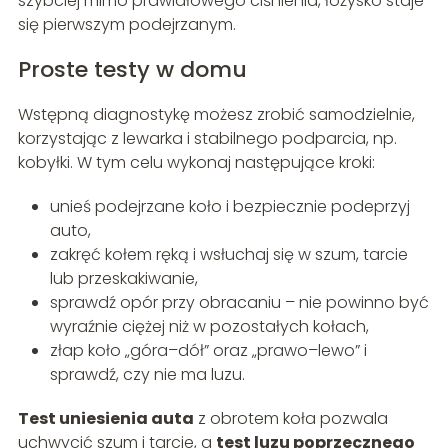
szybciej mimo prawidłowego ciśnienia, łożysko staje
się pierwszym podejrzanym.
Proste testy w domu
Wstępną diagnostykę możesz zrobić samodzielnie,
korzystając z lewarka i stabilnego podparcia, np.
kobyłki. W tym celu wykonaj następujące kroki:
unieś podejrzane koło i bezpiecznie podeprzyj
auto,
zakręć kołem ręką i wsłuchaj się w szum, tarcie
lub przeskakiwanie,
sprawdź opór przy obracaniu – nie powinno być
wyraźnie ciężej niż w pozostałych kołach,
złap koło „góra–dół” oraz „prawo–lewo” i
sprawdź, czy nie ma luzu.
Test uniesienia auta
z obrotem koła pozwala
uchwycić szum i tarcie, a
test luzu poprzecznego