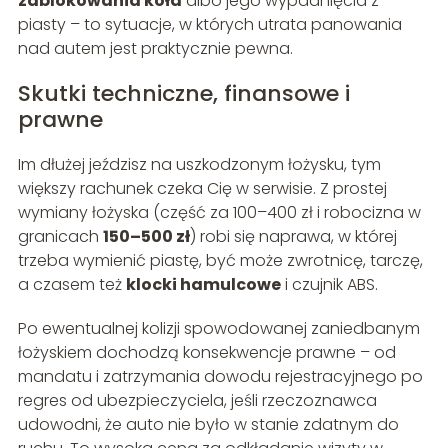
zablokowania koła
albo jego wypadnięcia z
piasty – to sytuacje, w których utrata panowania
nad autem jest praktycznie pewna.
Skutki techniczne, finansowe i
prawne
Im dłużej jeździsz na uszkodzonym łożysku, tym
większy rachunek czeka Cię w serwisie. Z prostej
wymiany łożyska (część za 100–400 zł i robocizna w
granicach
150–500 zł
) robi się naprawa, w której
trzeba wymienić piastę, być może zwrotnicę, tarczę,
a czasem też
klocki hamulcowe
i czujnik ABS.
Po ewentualnej kolizji spowodowanej zaniedbanym
łożyskiem dochodzą konsekwencje prawne – od
mandatu i zatrzymania dowodu rejestracyjnego po
regres od ubezpieczyciela, jeśli rzeczoznawca
udowodni, że auto nie było w stanie zdatnym do