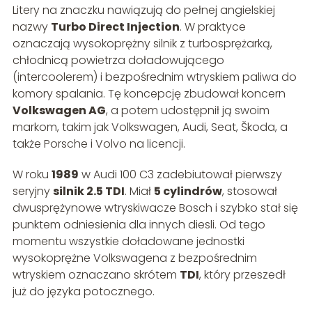
Litery na znaczku nawiązują do pełnej angielskiej
nazwy
Turbo Direct Injection
. W praktyce
oznaczają wysokoprężny silnik z turbosprężarką,
chłodnicą powietrza doładowującego
(intercoolerem) i bezpośrednim wtryskiem paliwa do
komory spalania. Tę koncepcję zbudował koncern
Volkswagen AG
, a potem udostępnił ją swoim
markom, takim jak Volkswagen, Audi, Seat, Škoda, a
także Porsche i Volvo na licencji.
W roku
1989
w Audi 100 C3 zadebiutował pierwszy
seryjny
silnik 2.5 TDI
. Miał
5 cylindrów
, stosował
dwusprężynowe wtryskiwacze Bosch i szybko stał się
punktem odniesienia dla innych diesli. Od tego
momentu wszystkie doładowane jednostki
wysokoprężne Volkswagena z bezpośrednim
wtryskiem oznaczano skrótem
TDI
, który przeszedł
już do języka potocznego.