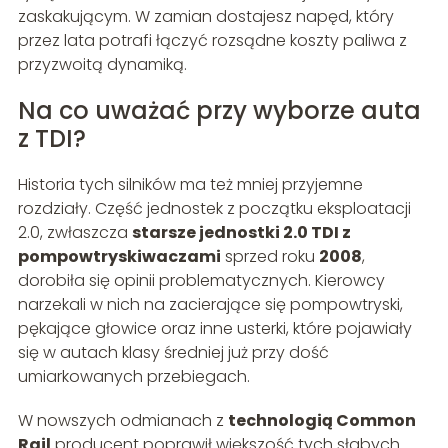
zaskakującym. W zamian dostajesz napęd, który
przez lata potrafi łączyć rozsądne koszty paliwa z
przyzwoitą dynamiką.
Na co uważać przy wyborze auta
z TDI?
Historia tych silników ma też mniej przyjemne
rozdziały. Część jednostek z początku eksploatacji
2.0, zwłaszcza
starsze jednostki 2.0 TDI z
pompowtryskiwaczami
sprzed roku
2008
,
dorobiła się opinii problematycznych. Kierowcy
narzekali w nich na zacierające się pompowtryski,
pękające głowice oraz inne usterki, które pojawiały
się w autach klasy średniej już przy dość
umiarkowanych przebiegach.
W nowszych odmianach z
technologią Common
Rail
producent poprawił większość tych słabych