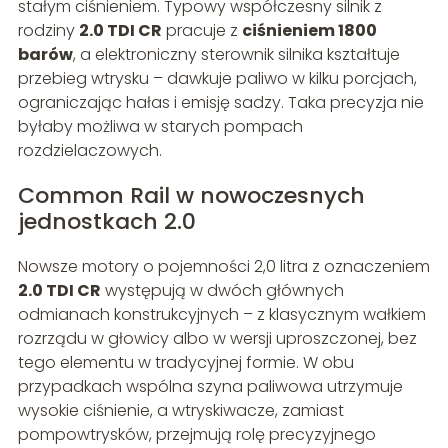
stałym ciśnieniem. Typowy współczesny silnik z
rodziny
2.0 TDI CR
pracuje z
ciśnieniem 1800
barów
, a elektroniczny sterownik silnika kształtuje
przebieg wtrysku – dawkuje paliwo w kilku porcjach,
ograniczając hałas i emisję sadzy. Taka precyzja nie
byłaby możliwa w starych pompach
rozdzielaczowych.
Common Rail w nowoczesnych
jednostkach 2.0
Nowsze motory o pojemności 2,0 litra z oznaczeniem
2.0 TDI CR
występują w dwóch głównych
odmianach konstrukcyjnych – z klasycznym wałkiem
rozrządu w głowicy albo w wersji uproszczonej, bez
tego elementu w tradycyjnej formie. W obu
przypadkach wspólna szyna paliwowa utrzymuje
wysokie ciśnienie, a wtryskiwacze, zamiast
pompowtrysków, przejmują rolę precyzyjnego