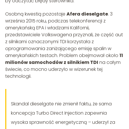
by odczytać błędy sterownika.
Osobną kwestią pozostaje
Afera dieselgate
. 3
września 2015 roku, podczas telekonferencji z
amerykańską
EPA
i władzami Kalifornii,
przedstawiciele Volkswagena przyznali, że część aut
z silnikami oznaczonymi TDI korzystała z
oprogramowania zaniżającego emisję spalin w
amerykańskich testach. Problem obejmował około
11
milionów samochodów z silnikiem TDI
na całym
świecie, co mocno uderzyło w wizerunek tej
technologii.
Skandal dieselgate nie zmienił faktu, że sama
koncepcja Turbo Direct Injection zapewnia
wysoka sprawność energetyczną – uderzył za