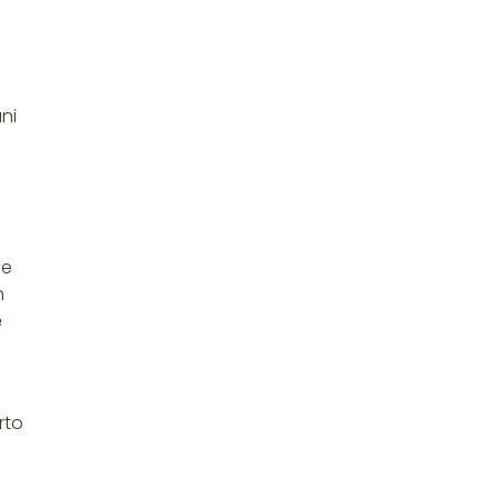
ni
ne
n
ę
rto