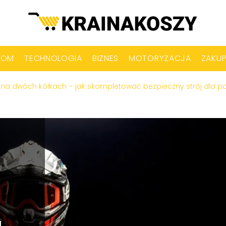
DOM
TECHNOLOGIA
BIZNES
MOTORYZACJA
ZAKU
 na dwóch kółkach – jak skompletować bezpieczny strój dla p
a