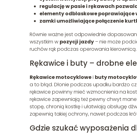
regulację w pasie i rękawach pozwal
elementy odblaskowe poprawiające 
zamki umożliwiające połączenie kur
Równie ważne jest odpowiednie dopasowanie 
wszystkim w
pozycji jazdy
– nie może podci
ruchów rąk podczas operowania kierownicą.
Rękawice i buty – drobne el
Rękawice motocyklowe
i
buty motocykl
a to błąd. Dłonie podczas upadku bardzo czę
rękawice powinny mieć wzmocnienia na kostk
rękawice zapewniają też pewny chwyt manetek 
stopę, chronią kostkę i ułatwiają obsługę d
zapewnią takiej ochrony, nawet podczas krótk
Gdzie szukać wyposażenia d