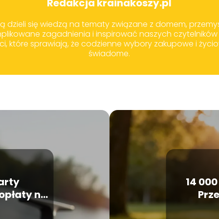
Redakcja krainakoszy.pl
ją dzieli się wiedzą na tematy związane z domem, przemy
plikowane zagadnienia i inspirować naszych czytelników
i, które sprawiają, że codzienne wybory zakupowe i życiowe
świadome.
karty
14 000
opłaty na
Prze