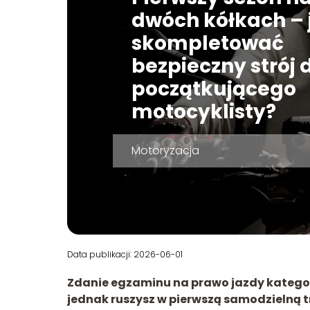
dwóch kółkach – 
skompletować
bezpieczny strój 
początkującego
motocyklisty?
Motoryzacja
Data publikacji: 2026-06-01
Zdanie egzaminu na prawo jazdy kategor
jednak ruszysz w pierwszą samodzielną 