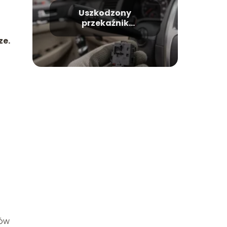
Uszkodzony
przekaźnik
kierunkowskazów –
ze.
objawy, przyczyny,
naprawa
tów