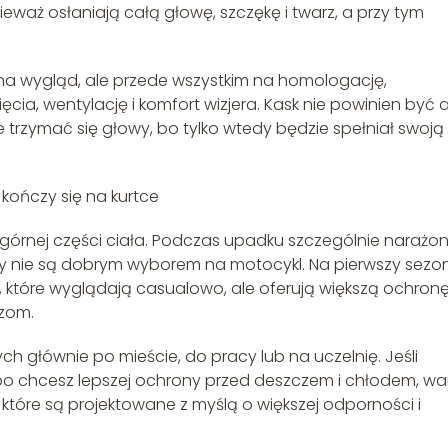
ieważ osłaniają całą głowę, szczękę i twarz, a przy tym
 na wygląd, ale przede wszystkim na homologację,
a, wentylację i komfort wizjera. Kask nie powinien być a
nie trzymać się głowy, bo tylko wtedy będzie spełniał swoją
kończy się na kurtce
górnej części ciała. Podczas upadku szczególnie narażo
nsy nie są dobrym wyborem na motocykl. Na pierwszy sezo
, które wyglądają casualowo, ale oferują większą ochron
czom.
h głównie po mieście, do pracy lub na uczelnię. Jeśli
albo chcesz lepszej ochrony przed deszczem i chłodem, wa
, które są projektowane z myślą o większej odporności i