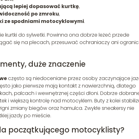
ającą lepiej dopasować kurtkę
,
widoczność po zmroku
,
tki ze spodniami motocyklowymi
.
kurtki do sylwetki. Powinna ona dobrze leżeć przede
ągać się na plecach, przesuwać ochraniaczy ani ograni
ementy, duże znaczenie
owe
często są niedoceniane przez osoby zaczynające jaz
sto jako pierwsze mają kontakt z nawierzchnią, dlatego
ach, palcach i wewnętrznej części dłoni. Dobrze dobran
i większą kontrolę nad motocyklem. Buty z kolei stabiliz
źwigni zmiany biegów oraz hamulca. Zwykłe sneakersy nie
iej jazdy po mieście.
la początkującego motocyklisty?