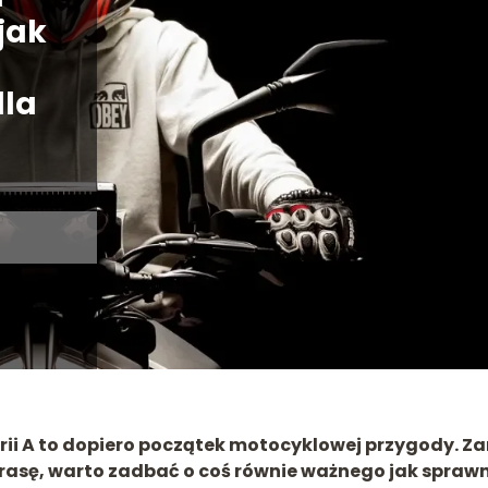
jak
dla
ii A to dopiero początek motocyklowej przygody. Z
trasę, warto zadbać o coś równie ważnego jak spraw