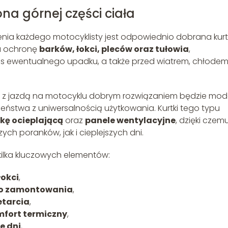
a górnej części ciała
a każdego motocyklisty jest odpowiednio dobrana kur
a ochronę
barków, łokci, pleców oraz tułowia
,
s ewentualnego upadku, a także przed wiatrem, chłodem 
 z jazdą na motocyklu dobrym rozwiązaniem będzie mod
zeństwa z uniwersalnością użytkowania. Kurtki tego typu
kę ocieplającą
oraz
panele wentylacyjne
, dzięki czem
ch poranków, jak i cieplejszych dni.
kilka kluczowych elementów:
łokci
,
ego zamontowania
,
etarcia
,
mfort termiczny
,
e dni
,