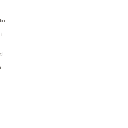
tka
i
el
u