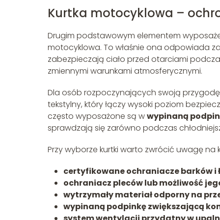
Kurtka motocyklowa – ochron
Drugim podstawowym elementem wyposażeni
motocyklowa. To właśnie ona odpowiada z
zabezpieczają ciało przed otarciami podcza
zmiennymi warunkami atmosferycznymi.
Dla osób rozpoczynających swoją przygodę
tekstylny, który łączy wysoki poziom bezpiec
często wyposażone są w
wypinaną podpin
sprawdzają się zarówno podczas chłodniejszy
Przy wyborze kurtki warto zwrócić uwagę na 
certyfikowane ochraniacze barków i 
ochraniacz pleców lub możliwość j
wytrzymały materiał odporny na prz
wypinaną podpinkę zwiększającą ko
system wentylacji przydatny w upaln