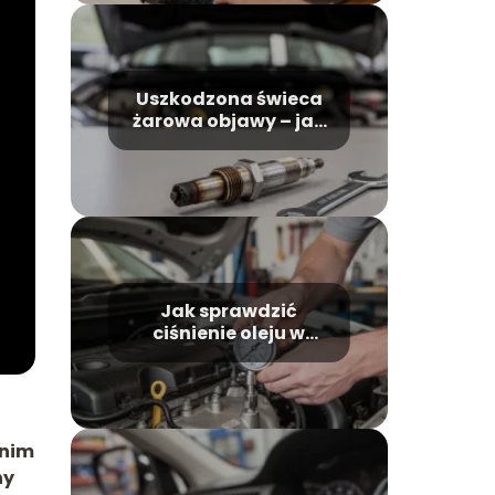
Uszkodzona świeca
żarowa objawy – jak
je szybko rozpoznać?
Jak sprawdzić
ciśnienie oleju w
silniku?
anim
ny