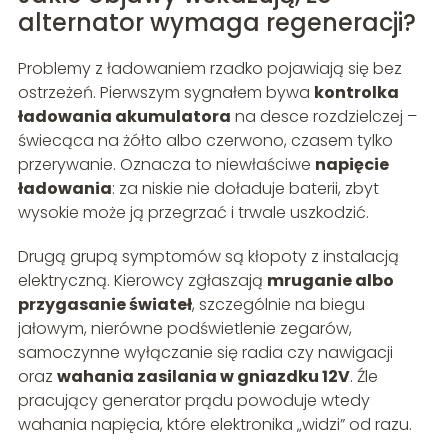
alternator wymaga regeneracji?
Problemy z ładowaniem rzadko pojawiają się bez
ostrzeżeń. Pierwszym sygnałem bywa
kontrolka
ładowania akumulatora
na desce rozdzielczej –
świecąca na żółto albo czerwono, czasem tylko
przerywanie. Oznacza to niewłaściwe
napięcie
ładowania
: za niskie nie doładuje baterii, zbyt
wysokie może ją przegrzać i trwale uszkodzić.
Drugą grupą symptomów są kłopoty z instalacją
elektryczną. Kierowcy zgłaszają
mruganie albo
przygasanie świateł
, szczególnie na biegu
jałowym, nierówne podświetlenie zegarów,
samoczynne wyłączanie się radia czy nawigacji
oraz
wahania zasilania w gniazdku 12V
. Źle
pracujący generator prądu powoduje wtedy
wahania napięcia, które elektronika „widzi” od razu.