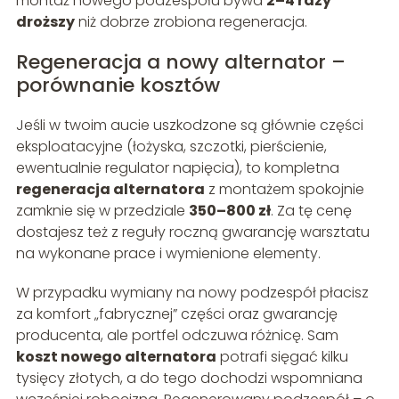
montaż nowego podzespołu bywa
2–4 razy
droższy
niż dobrze zrobiona regeneracja.
Regeneracja a nowy alternator –
porównanie kosztów
Jeśli w twoim aucie uszkodzone są głównie części
eksploatacyjne (łożyska, szczotki, pierścienie,
ewentualnie regulator napięcia), to kompletna
regeneracja alternatora
z montażem spokojnie
zamknie się w przedziale
350–800 zł
. Za tę cenę
dostajesz też z reguły roczną gwarancję warsztatu
na wykonane prace i wymienione elementy.
W przypadku wymiany na nowy podzespół płacisz
za komfort „fabrycznej” części oraz gwarancję
producenta, ale portfel odczuwa różnicę. Sam
koszt nowego alternatora
potrafi sięgać kilku
tysięcy złotych, a do tego dochodzi wspomniana