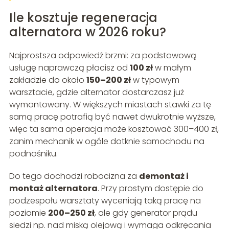
Ile kosztuje regeneracja
alternatora w 2026 roku?
Najprostsza odpowiedź brzmi: za podstawową
usługę naprawczą płacisz od
100 zł
w małym
zakładzie do około
150–200 zł
w typowym
warsztacie, gdzie alternator dostarczasz już
wymontowany. W większych miastach stawki za tę
samą pracę potrafią być nawet dwukrotnie wyższe,
więc ta sama operacja może kosztować 300–400 zł,
zanim mechanik w ogóle dotknie samochodu na
podnośniku.
Do tego dochodzi robocizna za
demontaż i
montaż alternatora
. Przy prostym dostępie do
podzespołu warsztaty wyceniają taką pracę na
poziomie
200–250 zł
, ale gdy generator prądu
siedzi np. nad miską olejową i wymaga odkręcania