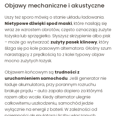
Objawy mechaniczne i akustyczne
Uszy też sporo mówią o stanie układu ładowania.
Nietypowe dźwięki spod maski
, które nasilają się
wraz ze wzrostem obrotów, często oznaczają zużyte
łożyska lub sprzęgiełko. Słyszysz skrzypienie albo pisk
– może go wytwarzać
zużyty pasek klinowy
, który
ślizga się po kole pasowym alternatora. Głośny szum
narastający z prędkością to z kolei typowy objaw
mocno zużytych łożysk.
Objawem końcowym są
trudności z
uruchomieniem samochodu
. Jeśli generator nie
ładuje akumulatora, przy porannym rozruchu
brakuje prądu – auto zapala dopiero za którymś
razem albo wcale. Kiedy alternator ulegnie
całkowitemu uszkodzeniu, samochód jedzie
wyłącznie na energii z baterii. W zależności od
pojemności akumulatora i liczby włączonych