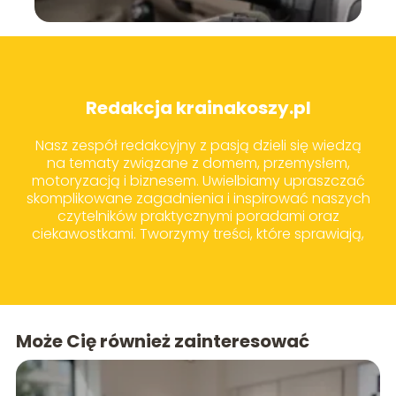
Redakcja krainakoszy.pl
Nasz zespół redakcyjny z pasją dzieli się wiedzą
na tematy związane z domem, przemysłem,
motoryzacją i biznesem. Uwielbiamy upraszczać
skomplikowane zagadnienia i inspirować naszych
czytelników praktycznymi poradami oraz
ciekawostkami. Tworzymy treści, które sprawiają,
że codzienne wybory zakupowe i życiowe stają
się prostsze i bardziej świadome.
Może Cię również zainteresować