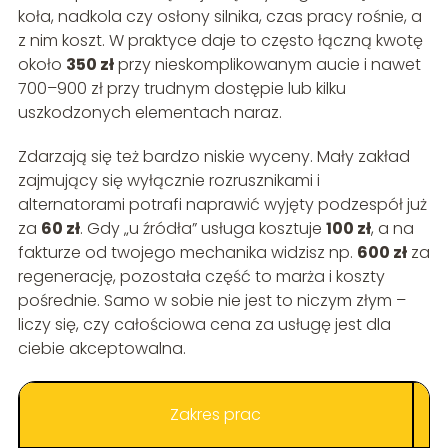
koła, nadkola czy osłony silnika, czas pracy rośnie, a
z nim koszt. W praktyce daje to często łączną kwotę
około
350 zł
przy nieskomplikowanym aucie i nawet
700–900 zł przy trudnym dostępie lub kilku
uszkodzonych elementach naraz.
Zdarzają się też bardzo niskie wyceny. Mały zakład
zajmujący się wyłącznie rozrusznikami i
alternatorami potrafi naprawić wyjęty podzespół już
za
60 zł
. Gdy „u źródła” usługa kosztuje
100 zł
, a na
fakturze od twojego mechanika widzisz np.
600 zł
za
regenerację, pozostała część to marża i koszty
pośrednie. Samo w sobie nie jest to niczym złym –
liczy się, czy całościowa cena za usługę jest dla
ciebie akceptowalna.
Zakres prac
T