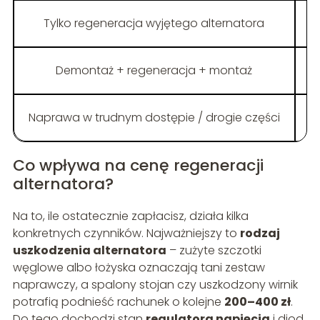
Tylko regeneracja wyjętego alternatora
Demontaż + regeneracja + montaż
Naprawa w trudnym dostępie / drogie części
Co wpływa na cenę regeneracji
alternatora?
Na to, ile ostatecznie zapłacisz, działa kilka
konkretnych czynników. Najważniejszy to
rodzaj
uszkodzenia alternatora
– zużyte szczotki
węglowe albo łożyska oznaczają tani zestaw
naprawczy, a spalony stojan czy uszkodzony wirnik
potrafią podnieść rachunek o kolejne
200–400 zł
.
Do tego dochodzi stan
regulatora napięcia
i diod