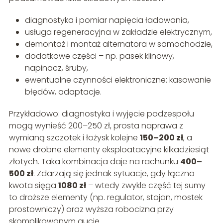
diagnostyka i pomiar napięcia ładowania,
usługa regeneracyjna w zakładzie elektrycznym,
demontaż i montaż alternatora w samochodzie,
dodatkowe części – np. pasek klinowy,
napinacz, śruby,
ewentualne czynności elektroniczne: kasowanie
błędów, adaptacje.
Przykładowo: diagnostyka i wyjęcie podzespołu
mogą wynieść 200–250 zł, prosta naprawa z
wymianą szczotek i łożysk kolejne
150–200 zł
, a
nowe drobne elementy eksploatacyjne kilkadziesiąt
złotych. Taka kombinacja daje na rachunku
400–
500 zł
. Zdarzają się jednak sytuacje, gdy łączna
kwota sięga
1080 zł
– wtedy zwykle część tej sumy
to droższe elementy (np. regulator, stojan, mostek
prostowniczy) oraz wyższa robocizna przy
skomplikowanym aucie.