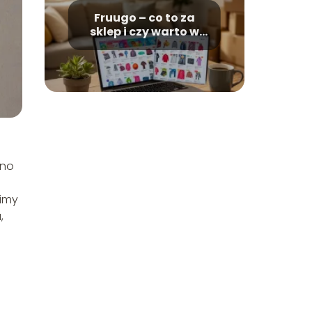
Fruugo – co to za
sklep i czy warto w
nim kupować?
wno
wimy
,