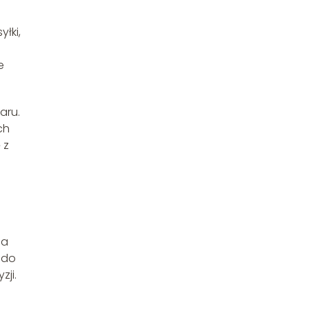
łki,
e
aru.
ch
 z
na
 do
ji.