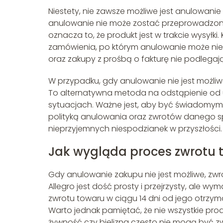
Niestety, nie zawsze możliwe jest anulowanie 
anulowanie nie może zostać przeprowadzone. 
oznacza to, że produkt jest w trakcie wysyłki
zamówienia, po którym anulowanie może nie
oraz zakupy z prośbą o fakturę nie podlegaj
W przypadku, gdy anulowanie nie jest możliwe
To alternatywna metoda na odstąpienie od 
sytuacjach. Ważne jest, aby być świadomym 
polityką anulowania oraz zwrotów danego 
nieprzyjemnych niespodzianek w przyszłości.
Jak wygląda proces zwrotu 
Gdy anulowanie zakupu nie jest możliwe, zwro
Allegro jest dość prosty i przejrzysty, ale
zwrotu towaru w ciągu 14 dni od jego otrzym
Warto jednak pamiętać, że nie wszystkie produ
żywność czy bielizna często nie mogą być z