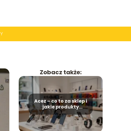
PY
Zobacz także:
Acez – co to za sklep i
jakie produkty
oferuje?