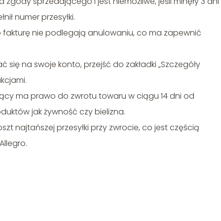
gody sprzedającego i jest niemożliwe, jeśli minęły 3 dni
ił numer przesyłki.
o fakturę nie podlegają anulowaniu, co ma zapewnić
 się na swoje konto, przejść do zakładki „Szczegóły
kcjami.
ujący ma prawo do zwrotu towaru w ciągu 14 dni od
oduktów jak żywność czy bielizna.
 najtańszej przesyłki przy zwrocie, co jest częścią
llegro.