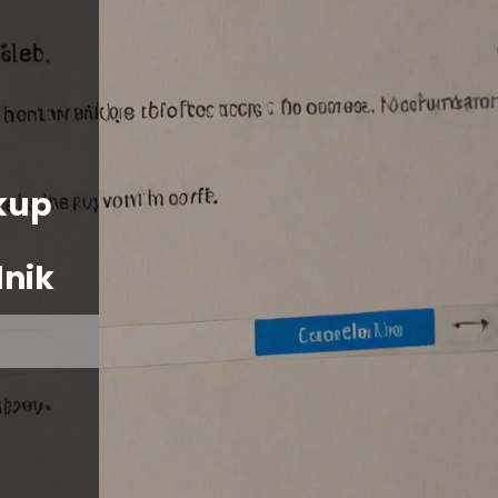
kup
dnik