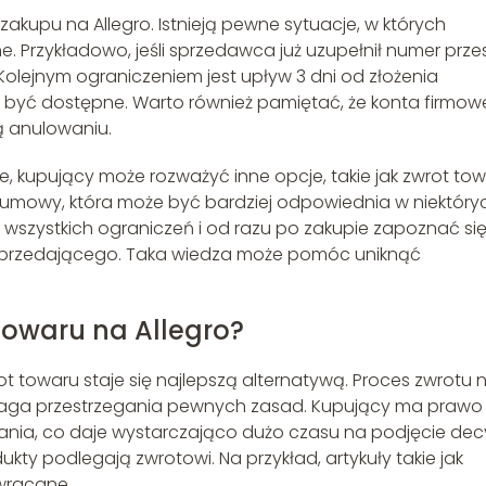
zakupu na Allegro. Istnieją pewne sytuacje, w których
Przykładowo, jeśli sprzedawca już uzupełnił numer przesy
. Kolejnym ograniczeniem jest upływ 3 dni od złożenia
 być dostępne. Warto również pamiętać, że konta firmow
ą anulowaniu.
, kupujący może rozważyć inne opcje, takie jak zwrot tow
umowy, która może być bardziej odpowiednia w niektóry
wszystkich ograniczeń i od razu po zakupie zapoznać się
sprzedającego. Taka wiedza może pomóc uniknąć
towaru na Allegro?
t towaru staje się najlepszą alternatywą. Proces zwrotu 
 wymaga przestrzegania pewnych zasad. Kupujący ma prawo
ania, co daje wystarczająco dużo czasu na podjęcie decyz
kty podlegają zwrotowi. Na przykład, artykuły takie jak
wracane.