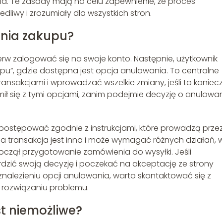
ia. Te zasady mają na celu zapewnienie, że proces
liwy i zrozumiały dla wszystkich stron.
ania zakupu?
erw zalogować się na swoje konto. Następnie, użytkownik
upu”, gdzie dostępna jest opcja anulowania. To centralne
ansakcjami i wprowadzać wszelkie zmiany, jeśli to koniec
ił się z tymi opcjami, zanim podejmie decyzję o anulowa
y postępować zgodnie z instrukcjami, które prowadzą prze
a transakcja jest inna i może wymagać różnych działań, 
oczął przygotowanie zamówienia do wysyłki. Jeśli
dzić swoją decyzję i poczekać na akceptację ze strony
nalezieniu opcji anulowania, warto skontaktować się z
 rozwiązaniu problemu.
t niemożliwe?