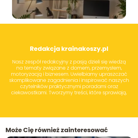
Redakcja krainakoszy.pl
Nasz zespół redakcyjny z pasją dzieli się wiedzą
na tematy związane z domem, przemysłem,
motoryzacją i biznesem. Uwielbiamy upraszczać
skomplikowane zagadnienia i inspirować naszych
czytelników praktycznymi poradami oraz
ciekawostkami. Tworzymy treści, które sprawiają,
że codzienne wybory zakupowe i życiowe stają
się prostsze i bardziej świadome.
Może Cię również zainteresować