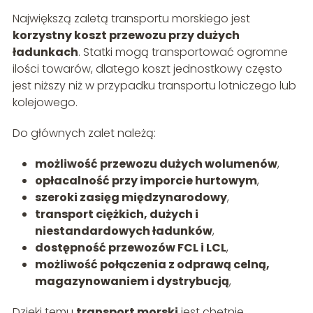
Największą zaletą transportu morskiego jest
korzystny koszt przewozu przy dużych
ładunkach
. Statki mogą transportować ogromne
ilości towarów, dlatego koszt jednostkowy często
jest niższy niż w przypadku transportu lotniczego lub
kolejowego.
Do głównych zalet należą:
możliwość przewozu dużych wolumenów
,
opłacalność przy imporcie hurtowym
,
szeroki zasięg międzynarodowy
,
transport ciężkich, dużych i
niestandardowych ładunków
,
dostępność przewozów FCL i LCL
,
możliwość połączenia z odprawą celną,
magazynowaniem i dystrybucją
,
Dzięki temu
transport morski
jest chętnie