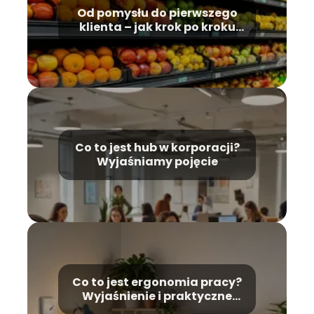
Od pomysłu do pierwszego
klienta – jak krok po kroku
otworzyć market
spożywczy?
Co to jest hub w korporacji?
Wyjaśniamy pojęcie
Co to jest ergonomia pracy?
Wyjaśnienie i praktyczne
wskazówki