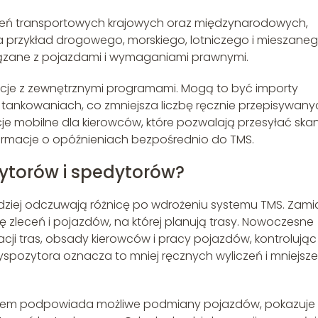
eceń transportowych krajowych oraz międzynarodowych,
a przykład drogowego, morskiego, lotniczego i mieszaneg
wiązane z pojazdami i wymaganiami prawnymi.
cje z zewnętrznymi programami. Mogą to być importy
tankowaniach, co zmniejsza liczbę ręcznie przepisywany
cje mobilne dla kierowców, które pozwalają przesyłać ska
rmacje o opóźnieniach bezpośrednio do TMS.
ytorów i spedytorów?
rdziej odczuwają różnicę po wdrożeniu systemu TMS. Zami
cę zleceń i pojazdów, na której planują trasy. Nowoczesne
ji tras, obsady kierowców i pracy pojazdów, kontrolując
yspozytora oznacza to mniej ręcznych wyliczeń i mniejsze
stem podpowiada możliwe podmiany pojazdów, pokazuje