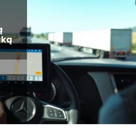
ą
aką