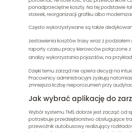
porównać rentowność tras, przewoźników cz
ponadprzeciętne koszty. Na tej podstawie ła
stawek, reorganizacji grafiku albo modernizacj
Często wykorzystywane są także dedykowane 
zestawienia kosztów trasy wraz z podziałem n
raporty czasu pracy kierowców połączone z 
analizy wykorzystania pojazdów, na przykład
Dzięki temu zarząd nie opiera decyzji na int
Pracownicy administracyjni zyskują natomiast
zmniejsza liczbę nieporozumień przy audytac
Jak wybrać aplikację do zar
Wybór systemu TMS dobrze jest zacząć od spis
potrzebuje przedsiębiorstwo obsługujące t
przewoźnik autobusowy realizujący rozkładowe