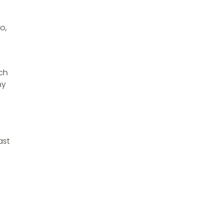
o,
ch
ny
ast