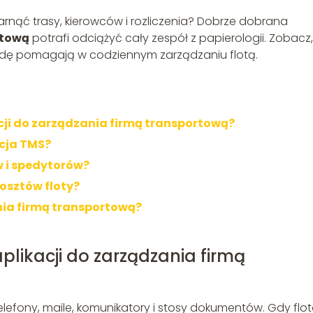
rnąć trasy, kierowców i rozliczenia? Dobrze dobrana
rtową
potrafi odciążyć cały zespół z papierologii. Zobacz,
rawdę pomagają w codziennym zarządzaniu flotą.
cji do zarządzania firmą transportową?
cja TMS?
 i spedytorów?
kosztów floty?
nia firmą transportową?
plikacji do zarządzania firmą
elefony, maile, komunikatory i stosy dokumentów. Gdy flo