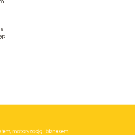
am
je
tęp
słem, motoryzacją i biznesem.