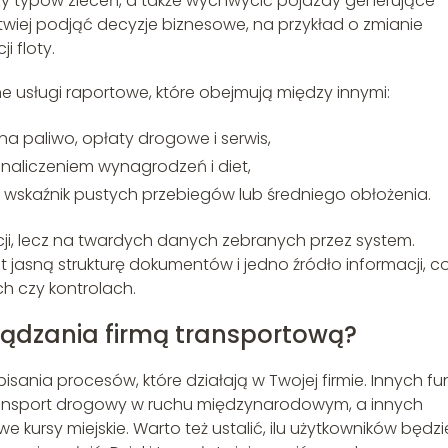
y typów zleceń, a także wychwycić pojazdy generujące
twiej podjąć decyzje biznesowe, na przykład o zmianie
i floty.
usługi raportowe, które obejmują między innymi:
a paliwo, opłaty drogowe i serwis,
naliczeniem wynagrodzeń i diet,
 wskaźnik pustych przebiegów lub średniego obłożenia.
uicji, lecz na twardych danych zebranych przez system.
 jasną strukturę dokumentów i jedno źródło informacji, c
h czy kontrolach.
ządzania firmą transportową?
ania procesów, które działają w Twojej firmie. Innych fun
ransport drogowy w ruchu międzynarodowym, a innych
 kursy miejskie. Warto też ustalić, ilu użytkowników będzi