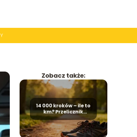
PY
Zobacz także:
14 000 kroków – ile to
km? Przelicznik
dystansu