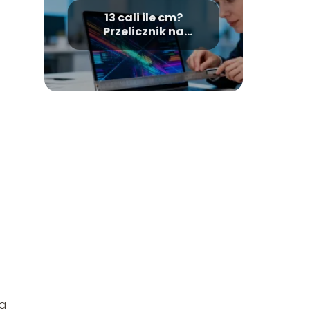
13 cali ile cm?
Przelicznik na
centymetry
ta