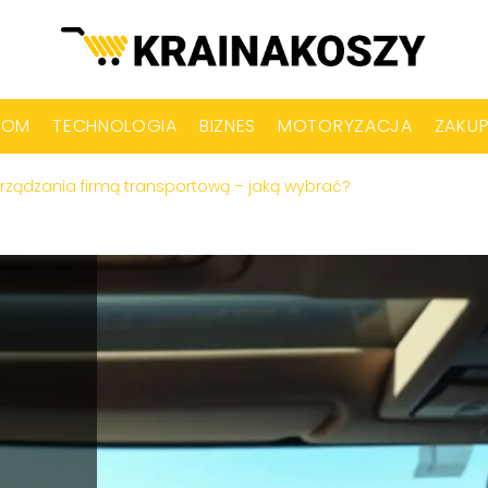
DOM
TECHNOLOGIA
BIZNES
MOTORYZACJA
ZAKU
arządzania firmą transportową – jaką wybrać?