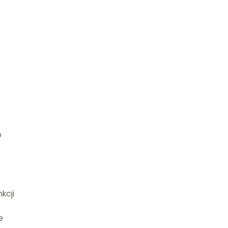
o
kcji
e