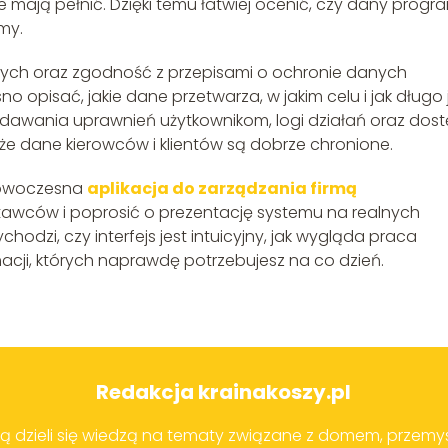
e mają pełnić. Dzięki temu łatwiej ocenić, czy dany progr
rmy.
ych oraz zgodność z przepisami o ochronie danych
opisać, jakie dane przetwarza, w jakim celu i jak długo 
awania uprawnień użytkownikom, logi działań oraz dos
 że dane kierowców i klientów są dobrze chronione.
 nowoczesna
aplikacja do zarządzania firmą
stawców i poprosić o prezentację systemu na realnych
hodzi, czy interfejs jest intuicyjny, jak wygląda praca
macji, których naprawdę potrzebujesz na co dzień.
Redakcja krainakoszy.pl
ją dzieli się wiedzą na tematy związane z domem, przemy