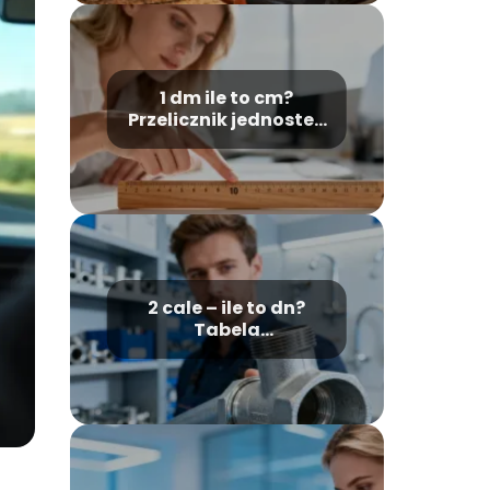
1 dm ile to cm?
Przelicznik jednostek
długości
2 cale – ile to dn?
Tabela
przeliczeniowa
średnic rur