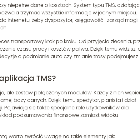
 czy niepełne dane o kosztach. System typu TMS, działają
 pozwala trzymać wszystkie informacje w jednym miejscu.
o Internetu, żeby dyspozytor, księgowość i zarząd mogli
ch.
es transportowy krok po kroku. Od przyjęcia zlecenia, pr
iczenie czasu pracy i kosztów paliwa. Dzięki temu widzisz, 
 decyzje o podmianie auta czy zmianie trasy podejmujesz
aplikacja TMS?
cja, ale zestaw połączonych modułów. Każdy z nich wspie
j samej bazy danych. Dzięki temu spedytor, planista i dział
. Pojawiają się także specjalne role użytkowników dla
przykład podsumowania finansowe zamiast widoku
tą warto zwrócić uwagę na takie elementy jak: