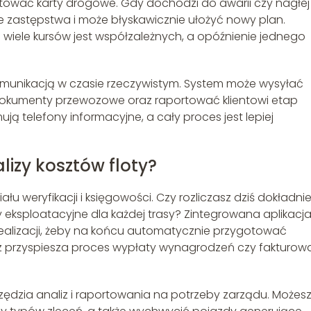
ytować karty drogowe. Gdy dochodzi do awarii czy nagłej
e zastępstwa i może błyskawicznie ułożyć nowy plan.
e wiele kursów jest współzależnych, a opóźnienie jednego
munikacją w czasie rzeczywistym. System może wysyłać
kumenty przewozowe oraz raportować klientowi etap
mują telefony informacyjne, a cały proces jest lepiej
alizy kosztów floty?
u weryfikacji i księgowości. Czy rozliczasz dziś dokładni
y eksploatacyjne dla każdej trasy? Zintegrowana aplikacj
realizacji, żeby na końcu automatycznie przygotować
oraz przyspiesza proces wypłaty wynagrodzeń czy fakturow
zia analiz i raportowania na potrzeby zarządu. Możes