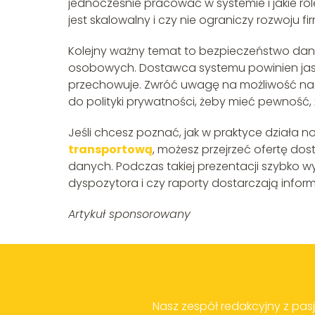
jednocześnie pracować w systemie i jakie rol
jest skalowalny i czy nie ograniczy rozwoju fi
Kolejny ważny temat to bezpieczeństwo dan
osobowych. Dostawca systemu powinien jasno 
przechowuje. Zwróć uwagę na możliwość nad
do polityki prywatności, żeby mieć pewność,
Jeśli chcesz poznać, jak w praktyce działa
transportową
, możesz przejrzeć ofertę do
danych. Podczas takiej prezentacji szybko wyc
dyspozytora i czy raporty dostarczają infor
Artykuł sponsorowany
Nasz zespół redakcyjny z pas