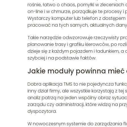
rośnie, łatwo o chaos, pomyłki w zleceniach
on-line i w chmurze, porządkuje te procesy i
Wystarczy komputer lub telefon z dostępem d
pracować na tych samych, aktualnych dany
Takie narzędzie odwzorowuje rzeczywisty proc
planowanie trasy i grafiku kierowców, po rozl
dzieje się z każdym pojazdem i ładunkiem, a
szybciej i na podstawie faktów.
Jakie moduły powinna mieć 
Dobra aplikacja TMS to nie pojedyncza funk
inny dział firmy, ale wszystkie korzystają z te
analiz patrzą na jeden wspólny obraz sytuacji
zarządu czy administracji, które widzą na 
dyspozytora.
W nowoczesnym systemie do zarządzania flo